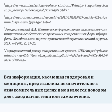
1
https://www.rmj.ru/articles/bolevoy_sindrom/Principy_i_algoritmy_lech
eniya_neyropaticheskoy_boli/#ixzz6g0DyblcH
2
https://neuronews.com.ua/ru/archive/2011/1%2828%29/article-422/trige
minalnaya-nevralgiya#gsc.tab=0
3
Рождественский Д.А. Клиническая фармакология анальгетиков-ант
ипиретиков: особенности современных лекарственных форм ибупро
фена. Лечебное дело: научно-практический терапевтический журнал.
2015. №5 (45). С. 17-20.
4
Государственный реестр лекарственных средств. URL: https://grls.ros
minzdrav.ru/Grls_View_v2.aspx?routingGuid=4e5e7ec8-aee3-467a-8b32-9
66c9acf7204&t=
Вся информация, касающаяся здоровья и
медицины, представлена исключительно в
ознакомительных целях и не является поводом
для самодиагностики или самолечения.