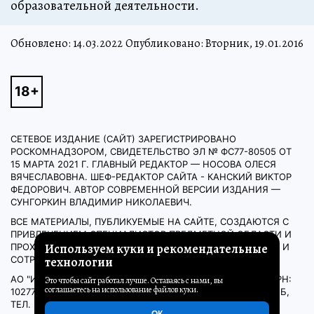
образовательной деятельности.
Обновлено:
14.03.2022
Опубликовано: Вторник, 19.01.2016
СЕТЕВОЕ ИЗДАНИЕ (САЙТ) ЗАРЕГИСТРИРОВАНО
РОСКОМНАДЗОРОМ, СВИДЕТЕЛЬСТВО ЭЛ № ФС77-80505 ОТ
15 МАРТА 2021 Г. ГЛАВНЫЙ РЕДАКТОР — НОСОВА ОЛЕСЯ
ВЯЧЕСЛАВОВНА. ШЕФ-РЕДАКТОР САЙТА - КАНСКИЙ ВИКТОР
ФЕДОРОВИЧ. АВТОР СОВРЕМЕННОЙ ВЕРСИИ ИЗДАНИЯ —
СУНГОРКИН ВЛАДИМИР НИКОЛАЕВИЧ.
ВСЕ МАТЕРИАЛЫ, ПУБЛИКУЕМЫЕ НА САЙТЕ, СОЗДАЮТСЯ С
ПРИВЛЕЧЕНИЕМ СПЕЦИАЛИСТОВ ПРЕДМЕТНОЙ ОБЛАСТИ И
Используем куки и рекомендательные
ПРОХОДЯТ ДОПЕЧАТНУЮ ПРОВЕРКУ СИЛАМИ ЭКСПЕРТОВ И
СОТРУДНИКОВ РЕДАКЦИИ.
технологии
АО "ИД "КОМСОМОЛЬСКАЯ ПРАВДА". ИНН: 7714037217 ОГРН:
Это чтобы сайт работал лучше. Оставаясь с нами, вы
соглашаетесь на использование файлов куки.
1027739295781 127015, МОСКВА, НОВОДМИТРОВСКАЯ Д. 2Б,
ТЕЛ. +7 (495) 777-02-82.