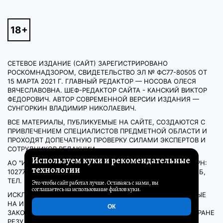
СЕТЕВОЕ ИЗДАНИЕ (САЙТ) ЗАРЕГИСТРИРОВАНО
РОСКОМНАДЗОРОМ, СВИДЕТЕЛЬСТВО ЭЛ № ФС77-80505 ОТ
15 МАРТА 2021 Г. ГЛАВНЫЙ РЕДАКТОР — НОСОВА ОЛЕСЯ
ВЯЧЕСЛАВОВНА. ШЕФ-РЕДАКТОР САЙТА - КАНСКИЙ ВИКТОР
ФЕДОРОВИЧ. АВТОР СОВРЕМЕННОЙ ВЕРСИИ ИЗДАНИЯ —
СУНГОРКИН ВЛАДИМИР НИКОЛАЕВИЧ.
ВСЕ МАТЕРИАЛЫ, ПУБЛИКУЕМЫЕ НА САЙТЕ, СОЗДАЮТСЯ С
ПРИВЛЕЧЕНИЕМ СПЕЦИАЛИСТОВ ПРЕДМЕТНОЙ ОБЛАСТИ И
ПРОХОДЯТ ДОПЕЧАТНУЮ ПРОВЕРКУ СИЛАМИ ЭКСПЕРТОВ И
СОТРУДНИКОВ РЕДАКЦИИ.
Используем куки и рекомендательные
АО "ИД "КОМСОМОЛЬСКАЯ ПРАВДА". ИНН: 7714037217 ОГРН:
технологии
1027739295781 127015, МОСКВА, НОВОДМИТРОВСКАЯ Д. 2Б,
ТЕЛ. +7 (495) 777-02-82.
Это чтобы сайт работал лучше. Оставаясь с нами, вы
соглашаетесь на использование файлов куки.
ИСКЛЮЧИТЕЛЬНЫЕ ПРАВА НА МАТЕРИАЛЫ, РАЗМЕЩЁННЫЕ
НА ИНТЕРНЕТ-САЙТЕ WWW.KP.RU, В СООТВЕТСТВИИ С
ОК
ЗАКОНОДАТЕЛЬСТВОМ РОССИЙСКОЙ ФЕДЕРАЦИИ ОБ ОХРАНЕ
РЕЗУЛЬТАТОВ ИНТЕЛЛЕКТУАЛЬНОЙ ДЕЯТЕЛЬНОСТИ