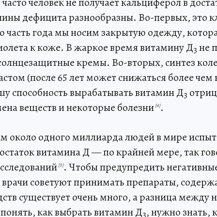
часто человек не получает кальциферол в дост
чины дефицита разнообразны. Во-первых, это 
ю часть года мы носим закрытую одежду, котор
иолета к коже. В жаркое время витамину Д
не 
3
солнцезащитные кремы. Во-вторых, синтез кол
астом (после 65 лет может снижаться более чем 
ашу способность вырабатывать витамин Д
отриц
3
мена веществ и некоторые болезни
.
[4]
м около одного миллиарда людей в мире испы
остаток витамина Д — по крайней мере, так гов
исследований
. Чтобы предупредить негативны
[5]
 врачи советуют принимать препараты, содер
дств существует очень много, а разница между 
 понять, как выбрать витамин Д
, нужно знать,
3