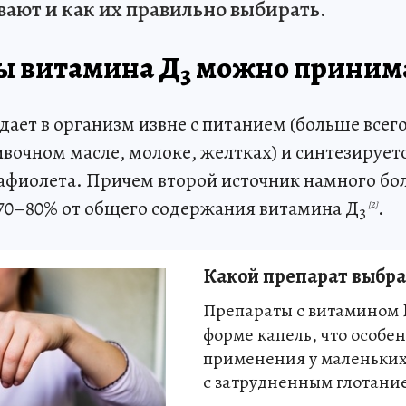
ают и как их правильно выбирать.
ы витамина Д
можно приним
3
ает в организм извне с питанием (больше всего
ивочном масле, молоке, желтках) и синтезирует
афиолета. Причем второй источник намного бол
 70–80% от общего содержания витамина Д
.
[2]
3
Какой препарат выбра
Препараты с витамином 
форме капель, что особе
применения у маленьких
с затрудненным глотани