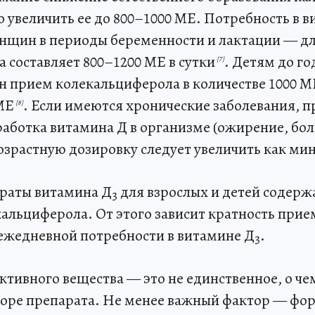
 увеличить ее до 800–1000 МЕ. Потребность в 
нщин в периоды беременности и лактации — дл
 составляет 800–1200 МЕ в сутки
. Детям до год
[7]
 прием колекальциферола в количестве 1000 МЕ,
МЕ
. Если имеются хронические заболевания, 
[8]
аботка витамина Д в организме (ожирение, бо
возрастную дозировку следует увеличить как м
раты витамина Д
для взрослых и детей содерж
3
кальциферола. От этого зависит кратность прие
ежедневной потребности в витамине Д
.
3
тивного вещества — это не единственное, о че
оре препарата. Не менее важный фактор — фор