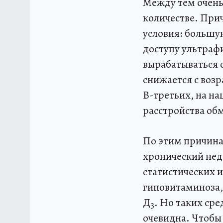
Между тем очень 
количестве. При
условия: большу
доступу ультраф
вырабатываться 
снижается с возр
В-третьих, на н
расстройства об
По этим причина
хронический нед
статистических 
гиповитаминоза,
Д
. Но таких сре
3
очевидна. Чтобы