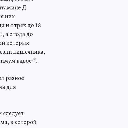
витамине Д
я них
а и с трех до 18
 а с года до
при которых
лезни кишечника,
инимум вдвое
.
[9]
ат разное
ма для
м следует
ма, в которой