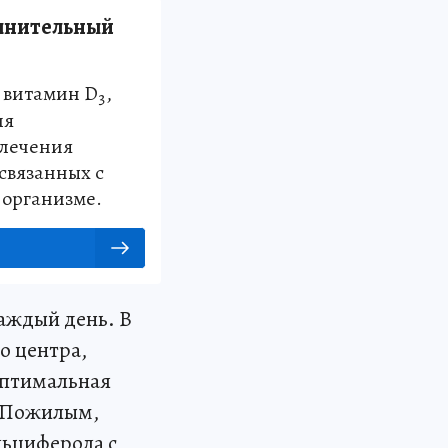
лнительный
?
 витамин D
,
3
ля
 лечения
связанных с
 организме.
аждый день. В
о центра,
оптимальная
. Пожилым,
льциферола с