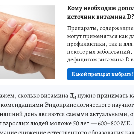
Кому необходим допо
источник витамина D
Препараты, содержащие
могут применяться как д
профилактики, так и для
некоторых заболеваний, 
дефицитом витамина D в
Какой препарат выбрать?
кажем, сколько витамина Д
нужно принимать к
3
рекомендациями Эндокринологического научног
дняшний день являются самыми актуальными, 
ля взрослых людей моложе 50 лет — 600–800 МЕ
мание снижение естественного образования ка