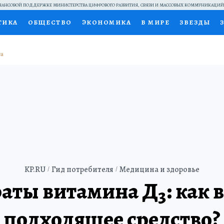
АНСОВОЙ ПОДДЕРЖКЕ МИНИСТЕРСТВА ЦИФРОВОГО РАЗВИТИЯ, СВЯЗИ И МАССОВЫХ КОММУНИКАЦИ
ТИКА
ОБЩЕСТВО
ЭКОНОМИКА
В МИРЕ
ЗВЕЗДЫ
НАЛЬНЫЕ ПРОЕКТЫ РОССИИ
ВЫБОР ЭКСПЕРТОВ
ДОК
ПЕЦПРОЕКТЫ
ПРЕСС-ЦЕНТР
ТЕЛЕВИЗОР
КОЛЛЕКЦИ
ТЫ
KP.RU
Гид потребителя
Медицина и здоровье
аты витамина Д
: как
3
подходящее средство?