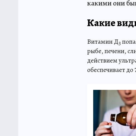
какими они быв
Какие вид
Витамин Д
попад
3
рыбе, печени, сл
действием ультр
обеспечивает до