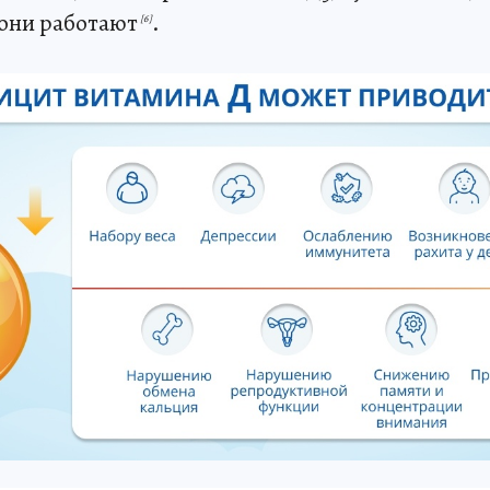
 они работают
.
[6]