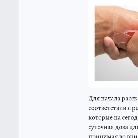
Для начала расс
соответствии с 
которые на сего
суточная доза д
принимая во вни