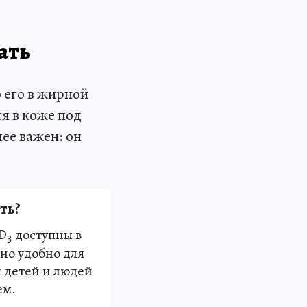
ать
 его в жирной
ся в коже под
ее важен: он
ть?
D
доступны в
3
нно удобно для
 детей и людей
ем.