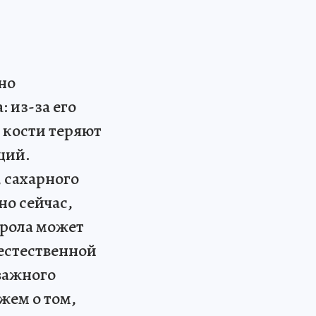
но
 из-за его
 кости теряют
ций.
, сахарного
но сейчас,
ерола может
естественной
важного
жем о том,