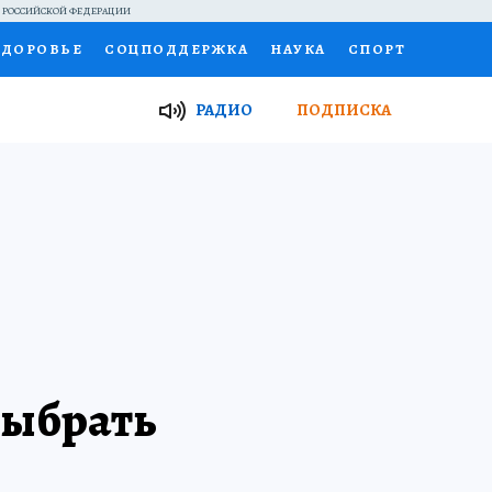
Й РОССИЙСКОЙ ФЕДЕРАЦИИ
ЗДОРОВЬЕ
СОЦПОДДЕРЖКА
НАУКА
СПОРТ
ТОР
ФИНАНСЫ
Я ЗНАЮ
СЕМЬЯ
РАДИО
ПОДПИСКА
И
РАБОТА У НАС
ГИД ПОТРЕБИТЕЛЯ
ВСЕ О КП
 выбрать