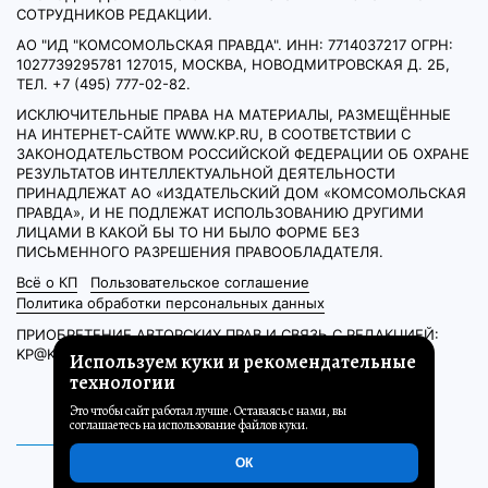
СОТРУДНИКОВ РЕДАКЦИИ.
АО "ИД "КОМСОМОЛЬСКАЯ ПРАВДА". ИНН: 7714037217 ОГРН:
1027739295781 127015, МОСКВА, НОВОДМИТРОВСКАЯ Д. 2Б,
ТЕЛ. +7 (495) 777-02-82.
ИСКЛЮЧИТЕЛЬНЫЕ ПРАВА НА МАТЕРИАЛЫ, РАЗМЕЩЁННЫЕ
НА ИНТЕРНЕТ-САЙТЕ WWW.KP.RU, В СООТВЕТСТВИИ С
ЗАКОНОДАТЕЛЬСТВОМ РОССИЙСКОЙ ФЕДЕРАЦИИ ОБ ОХРАНЕ
РЕЗУЛЬТАТОВ ИНТЕЛЛЕКТУАЛЬНОЙ ДЕЯТЕЛЬНОСТИ
ПРИНАДЛЕЖАТ АО «ИЗДАТЕЛЬСКИЙ ДОМ «КОМСОМОЛЬСКАЯ
ПРАВДА», И НЕ ПОДЛЕЖАТ ИСПОЛЬЗОВАНИЮ ДРУГИМИ
ЛИЦАМИ В КАКОЙ БЫ ТО НИ БЫЛО ФОРМЕ БЕЗ
ПИСЬМЕННОГО РАЗРЕШЕНИЯ ПРАВООБЛАДАТЕЛЯ.
Всё о КП
Пользовательское соглашение
Политика обработки персональных данных
ПРИОБРЕТЕНИЕ АВТОРСКИХ ПРАВ И СВЯЗЬ С РЕДАКЦИЕЙ:
KP@KP.RU
Используем куки и рекомендательные
технологии
Это чтобы сайт работал лучше. Оставаясь с нами, вы
соглашаетесь на использование файлов куки.
ОК