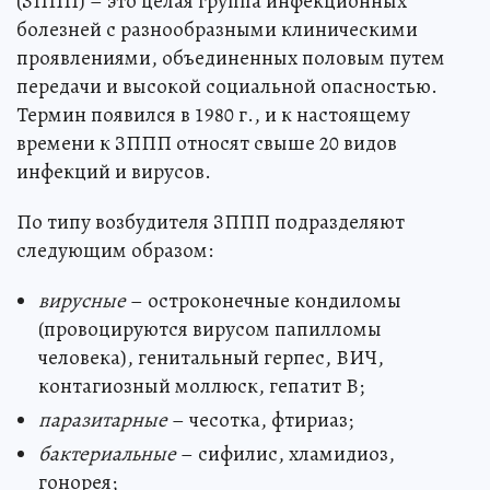
(ЗППП) – это целая группа инфекционных
болезней с разнообразными клиническими
проявлениями, объединенных половым путем
передачи и высокой социальной опасностью.
Термин появился в 1980 г., и к настоящему
времени к ЗППП относят свыше 20 видов
инфекций и вирусов.
По типу возбудителя ЗППП подразделяют
следующим образом:
вирусные
– остроконечные кондиломы
(провоцируются вирусом папилломы
человека), генитальный герпес, ВИЧ,
контагиозный моллюск, гепатит В;
паразитарные
– чесотка, фтириаз;
бактериальные
– сифилис, хламидиоз,
гонорея;