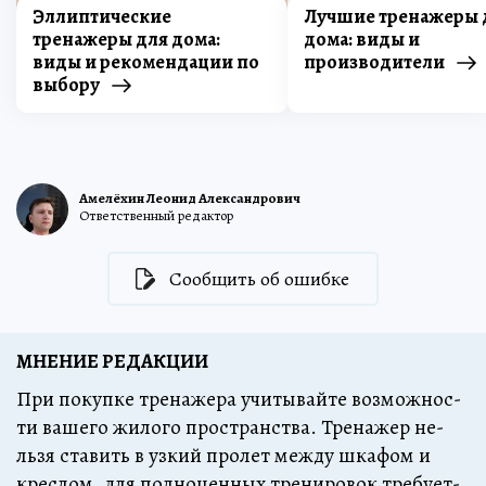
Эллиптические
Лучшие тренажеры 
тренажеры для дома:
дома: виды и
виды и рекомендации по
производители
выбору
Амелёхин Леонид Александрович
Ответственный редактор
Сообщить об ошибке
МНЕНИЕ РЕДАКЦИИ
При по­куп­ке тре­на­же­ра учи­ты­вай­те воз­мож­нос­
ти ва­ше­го жи­ло­го прост­ранст­ва. Тре­на­жер не­
льзя ста­вить в уз­кий про­лет меж­ду шка­фом и
крес­лом, для пол­но­цен­ных тре­ни­ро­вок тре­бу­ет­