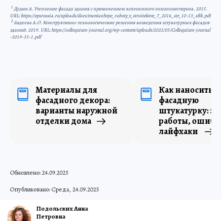
1
Дудин А. Утепление фасада здания с применением вспененного пенополистирола. 2015.
URL: https://epsrussia.ru/uploads/docs/montazhnye_raboty_v_stroitelstve_7_2016_str_10-13_sftk.pdf
2
Авдеева А.О. Конструктивно-технологические решения возведения штукатурных фасадов
зданий. 2019. URL: https://colloquium-journal.org/wp-content/uploads/2022/05/Colloquium-journal
-2019-33-1.pdf
Материалы для
Как наносить
фасадного декора:
фасадную
варианты наружной
штукатурку: эт
отделки дома
работы, ошибк
лайфхаки
Обновлено: 24.09.2025
Опубликовано: Среда, 24.09.2025
Подольских Анна
Петровна