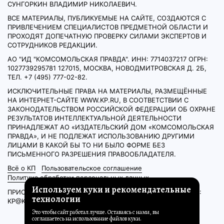
СУНГОРКИН ВЛАДИМИР НИКОЛАЕВИЧ.
ВСЕ МАТЕРИАЛЫ, ПУБЛИКУЕМЫЕ НА САЙТЕ, СОЗДАЮТСЯ С
ПРИВЛЕЧЕНИЕМ СПЕЦИАЛИСТОВ ПРЕДМЕТНОЙ ОБЛАСТИ И
ПРОХОДЯТ ДОПЕЧАТНУЮ ПРОВЕРКУ СИЛАМИ ЭКСПЕРТОВ И
СОТРУДНИКОВ РЕДАКЦИИ.
АО "ИД "КОМСОМОЛЬСКАЯ ПРАВДА". ИНН: 7714037217 ОГРН:
1027739295781 127015, МОСКВА, НОВОДМИТРОВСКАЯ Д. 2Б,
ТЕЛ. +7 (495) 777-02-82.
ИСКЛЮЧИТЕЛЬНЫЕ ПРАВА НА МАТЕРИАЛЫ, РАЗМЕЩЁННЫЕ
НА ИНТЕРНЕТ-САЙТЕ WWW.KP.RU, В СООТВЕТСТВИИ С
ЗАКОНОДАТЕЛЬСТВОМ РОССИЙСКОЙ ФЕДЕРАЦИИ ОБ ОХРАНЕ
РЕЗУЛЬТАТОВ ИНТЕЛЛЕКТУАЛЬНОЙ ДЕЯТЕЛЬНОСТИ
ПРИНАДЛЕЖАТ АО «ИЗДАТЕЛЬСКИЙ ДОМ «КОМСОМОЛЬСКАЯ
ПРАВДА», И НЕ ПОДЛЕЖАТ ИСПОЛЬЗОВАНИЮ ДРУГИМИ
ЛИЦАМИ В КАКОЙ БЫ ТО НИ БЫЛО ФОРМЕ БЕЗ
ПИСЬМЕННОГО РАЗРЕШЕНИЯ ПРАВООБЛАДАТЕЛЯ.
Всё о КП
Пользовательское соглашение
Политика обработки персональных данных
Используем куки и рекомендательные
ПРИОБРЕТЕНИЕ АВТОРСКИХ ПРАВ И СВЯЗЬ С РЕДАКЦИЕЙ:
технологии
KP@KP.RU
Это чтобы сайт работал лучше. Оставаясь с нами, вы
соглашаетесь на использование файлов куки.