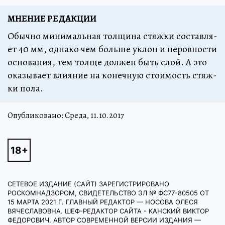
МНЕНИЕ РЕДАКЦИИ
Обыч­но ми­ни­маль­ная тол­щи­на стяж­ки со­став­ля­
ет 40 мм, од­на­ко чем боль­ше уклон и не­ров­нос­ти
ос­но­ва­ния, тем тол­ще дол­жен быть слой. А это
ока­зы­ва­ет вли­я­ние на ко­неч­ную сто­и­мость стяж­
ки по­ла.
Опубликовано: Среда, 11.10.2017
СЕТЕВОЕ ИЗДАНИЕ (САЙТ) ЗАРЕГИСТРИРОВАНО
РОСКОМНАДЗОРОМ, СВИДЕТЕЛЬСТВО ЭЛ № ФС77-80505 ОТ
15 МАРТА 2021 Г. ГЛАВНЫЙ РЕДАКТОР — НОСОВА ОЛЕСЯ
ВЯЧЕСЛАВОВНА. ШЕФ-РЕДАКТОР САЙТА - КАНСКИЙ ВИКТОР
ФЕДОРОВИЧ. АВТОР СОВРЕМЕННОЙ ВЕРСИИ ИЗДАНИЯ —