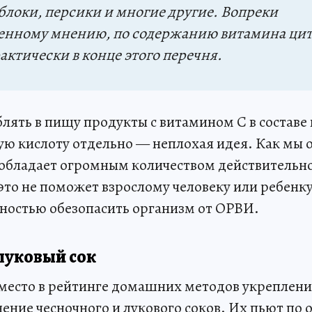
локи, персики и многие другие. Вопреки
енному мнению, по содержанию витамина ци
актически в конце этого перечня.
блять в пищу продукты с витамином C в составе
ую кислоту отдельно — неплохая идея. Как мы 
обладает огромным количеством действительн
это не поможет взрослому человеку или ребенк
ностью обезопасить организм от ОРВИ.
луковый сок
 место в рейтинге домашних методов укреплен
ение чесночного и лукового соков. Их пьют по 