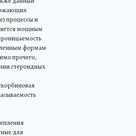
акже данный
чтожающих
е) процессы и
вляется мощным
 проницаемость
исленным формам
имо прочего,
ании стероидных
скорбиновая
сасываемость
репления
тные для