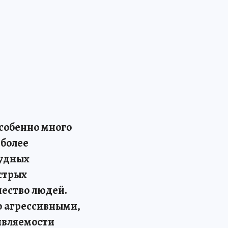
собенно много
иболее
тудных
стрых
ество людей.
но агрессивными,
ивляемости