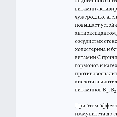
эндогенного инт
витамин активир
чужеродные аген
повышает устойч
антиоксидантом,
сосудистых стен
холестерина и б
витамин C прини
гормонов и кате
противовоспалит
кислота значите
витаминов B
, B
1
2
При этом эффект
иммунитета до с