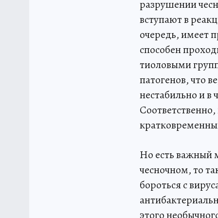
разрушении чесн
вступают в реак
очередь, имеет 
способен проход
тиоловыми групп
патогенов, что в
нестабильно и в
Соответственно,
кратковременны
Но есть важный м
чесночном, то та
бороться с виру
антибактериальн
этого необычног