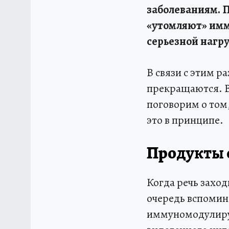
заболеваниям. 
«утомляют» имму
серьезной нагру
В связи с этим 
прекращаются. В
поговорим о том
это в принципе.
Продукты 
Когда речь заход
очередь вспомин
иммуномодулирую