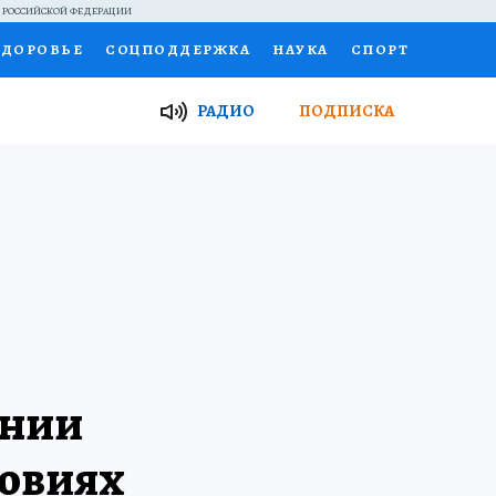
Й РОССИЙСКОЙ ФЕДЕРАЦИИ
ЗДОРОВЬЕ
СОЦПОДДЕРЖКА
НАУКА
СПОРТ
ТОР
ФИНАНСЫ
Я ЗНАЮ
СЕМЬЯ
РАДИО
ПОДПИСКА
И
РАБОТА У НАС
ГИД ПОТРЕБИТЕЛЯ
ВСЕ О КП
ении
ловиях