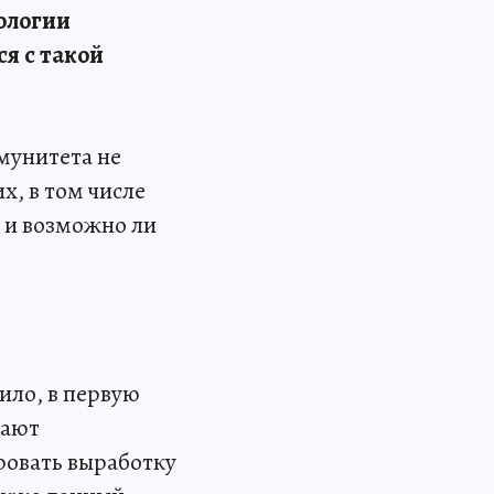
ологии
я с такой
мунитета не
х, в том числе
 и возможно ли
ило, в первую
дают
ровать выработку