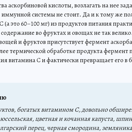
ва аскорбиновой кислоты, возлагать на нее зада
иммунной системы не стоит. Да и к тому же по
 (а это 60–100 мг) из продуктов питания практ
содержание во фруктах и овощах не так велико.
овощей и фруктов присутствует фермент аскорб
более термической обработке продукта фермент
ия витамина C и фактически превращает его в 
ию
ктов, богатых витамином C, довольно обширен
юссельская, цветная и кочанная капуста, шпин
лгарский перец, черная смородина, земляника