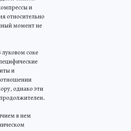
 компрессы и
ия относительно
нный момент не
В луковом соке
специфические
иты и
 отношении
ору, однако эти
непродолжителен.
ичием в нем
ническом