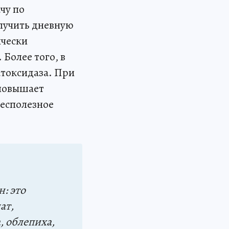
чу по
лучить дневную
ически
 Более того, в
атоксидаза. При
 повышает
бесполезное
: это
ат,
, облепиха,