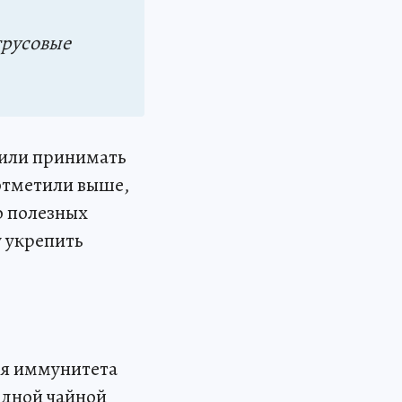
трусовые
 или принимать
отметили выше,
о полезных
у укрепить
ия иммунитета
одной чайной