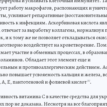
ерферона и усиливать клеточный иммунитет. Т
ует работу макрофагов, распознающих и уни
ты, усиливает репаративные (восстановительны
ивость к инфекциям. Аскорбиновая кислота я
 отвечает за выработку коллагена, нормализуя
ок, и к тому же не позволяет откладываться ок
лаготворно воздействует на кроветворение. Пом
мает участие в обменных процессах, в образов
холаминов. Обладает этот элемент еще и
ельным и противоаллергическим действием. А
льно повышает усвояемость кальция и железа, в
, A, E, пантотеновой и фолиевой кислот
.
[1]
ивность витамина C в качестве средства для ук
их пор не доказана. Несмотря на все благоприя