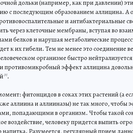
очной дольки (например, как при давлении) эт
цию с последующим образованием аллицина. А о
противовоспалительные и антибактериальные св
ить через клеточные мембраны, вступая во взаи
ами белков и нарушая метаболические процесс
едет к их гибели. Тем не менее это соединение в
 человеческом организме быстро нейтрализуется
 и противомикробный эффект аллицина доволь
й
.
[3]
омент: фитонцидов в соках этих растений (а ес
кже аллиина и аллииназы) не так много, чтобы 
сами, попадающими в организм. Чтобы такой сок
ое воздействие, человеку придется выпить огр
о напитка. Разумеется, регулярный прием данн