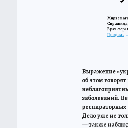
Мирземага
Сиражидд
Врач-тера
Профиль
Выражение «укр
об этом говорят
неблагоприятны
заболеваний. В
респираторных 
Дело уже не тол
— также наблюд