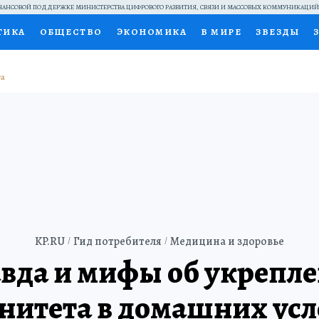
АНСОВОЙ ПОДДЕРЖКЕ МИНИСТЕРСТВА ЦИФРОВОГО РАЗВИТИЯ, СВЯЗИ И МАССОВЫХ КОММУНИКАЦИ
ТИКА
ОБЩЕСТВО
ЭКОНОМИКА
В МИРЕ
ЗВЕЗДЫ
НАЛЬНЫЕ ПРОЕКТЫ РОССИИ
ВЫБОР ЭКСПЕРТОВ
ДОК
ПЕЦПРОЕКТЫ
ПРЕСС-ЦЕНТР
ТЕЛЕВИЗОР
КОЛЛЕКЦИ
ТЫ
KP.RU
Гид потребителя
Медицина и здоровье
вда и мифы об укрепл
итета в домашних ус