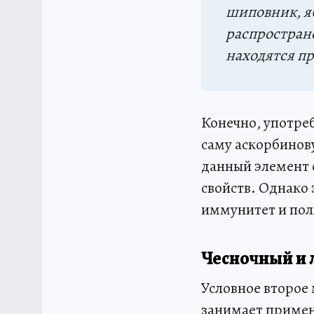
шиповник, яб
распростран
находятся пр
Конечно, употре
саму аскорбинов
данный элемент 
свойств. Однако 
иммунитет и пол
Чесночный и 
Условное второе
занимает примен