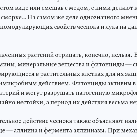
истом виде или смешав с медом, с ними делают
асморке… На самом же деле однозначного мнен
номодулирующих свойств чеснока и лука на да
аченных растений отрицать, конечно, нельзя. 
мины, минеральные вещества и фитонциды — 
зирующиеся в растительных клетках для их защ
имикробным действием. Фитонциды активны в
ктерий и могут разрушать патогенную микрофл
чайно нестойки, а период их действия весьма 
ельное действие чеснока также объясняют нал
ще — аллиина и фермента аллииназы. При меха