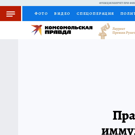
ФУНКЦИОНИРУЕТ ПРИ ФИН
ФОТО
ВИДЕО
СПЕЦОПЕРАЦИЯ
ПОЛИ
КОЛУМНИСТЫ
ПРОИСШЕСТВИЯ
НАЦИО
ЖЕНСКИЕ СЕКРЕТЫ
ПУТЕВОДИТЕЛЬ
С
РАДИО КП
РЕКЛАМА
КОНКУРСЫ И ТЕС
Пра
иммун