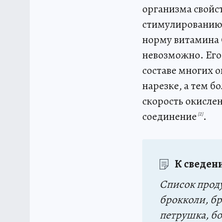
организма свойст
стимулированию 
норму витамина C
невозможно. Его 
составе многих 
нарезке, а тем 
скорость окислен
соединение
.
[2]
К сведен
Список проду
брокколи, бр
петрушка, бо