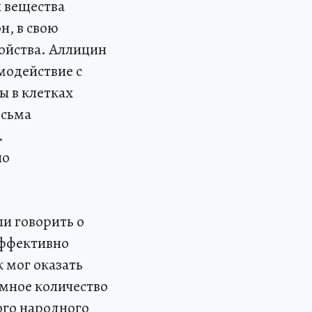
и вещества
н, в свою
ойства. Аллицин
модействие с
ы в клетках
есьма
.
но
ли говорить о
эффективно
 мог оказать
омное количество
ого народного