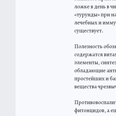
ложке в день в ч
«турунды» при н
лечебных и имму
существует.
Полезность обозн
содержатся вита
элементы, синте
обладающие ант
простейших и ба
вещества чрезвы
Противовоспалит
фитонцидов, а е