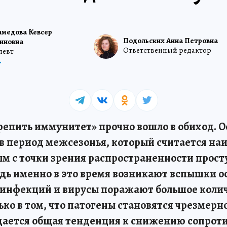
медова Кевсер
Подольских Анна Петровна
иновна
Ответственный редактор
певт
епить иммунитет» прочно вошло в обиход. О
 в период межсезонья, который считается на
м с точки зрения распространенности прос
едь именно в это время возникают вспышки о
инфекций и вирусы поражают большое колич
ько в том, что патогены становятся чрезмер
ается общая тенденция к снижению сопрот