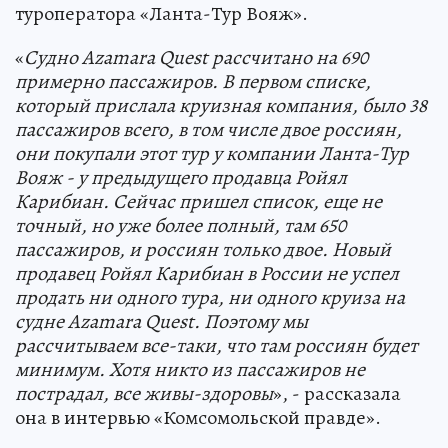
туроператора «Ланта-Тур Вояж».
«
Судно Azamara Quest рассчитано на 690
примерно пассажиров. В первом списке,
который прислала круизная компания, было 38
пассажиров всего, в том числе двое россиян,
они покупали этот тур у компании Ланта-Тур
Вояж - у предыдущего продавца Ройял
Карибиан. Сейчас пришел список, еще не
точный, но уже более полный, там 650
пассажиров, и россиян только двое. Новый
продавец Ройял Карибиан в России не успел
продать ни одного тура, ни одного круиза на
судне Azamara Quest. Поэтому мы
рассчитываем все-таки, что там россиян будет
минимум. Хотя никто из пассажиров не
пострадал, все живы-здоровы
», - рассказала
она в интервью «Комсомольской правде».