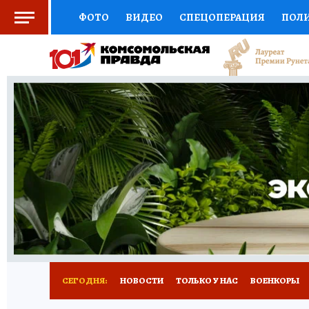
ФОТО
ВИДЕО
СПЕЦОПЕРАЦИЯ
ПОЛ
СОЦПОДДЕРЖКА
НАУКА
СПОРТ
КО
ВЫБОР ЭКСПЕРТОВ
ДОКТОР
ФИНАНС
КНИЖНАЯ ПОЛКА
ПРОГНОЗЫ НА СПОРТ
ПРЕСС-ЦЕНТР
НЕДВИЖИМОСТЬ
ТЕЛЕ
РАДИО КП
РЕКЛАМА
ТЕСТЫ
НОВОЕ 
СЕГОДНЯ:
НОВОСТИ
ТОЛЬКО У НАС
ВОЕНКОРЫ