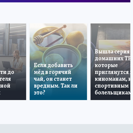
Вышла серия
домашних ТВ
Если добавить
которые
ти до
мёд в горячий
приглянутся 
теля
чай, он станет
киноманам, и
дной
вредным. Так ли
спортивным
и
это?
болельщикам