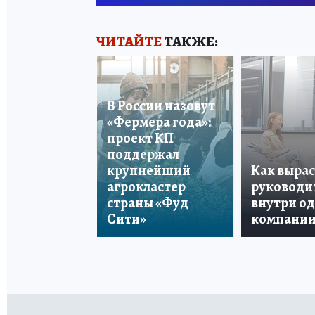
ЧИТАЙТЕ
ТАКЖЕ:
В России назовут
«Фермера года»:
проект КП
поддержал
крупнейший
Как вырас
агрокластер
руководи
страны «Фуд
внутри о
Сити»
компани