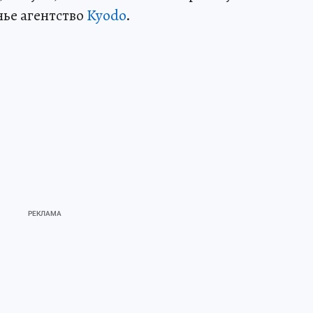
нье агентство
Kyodo
.