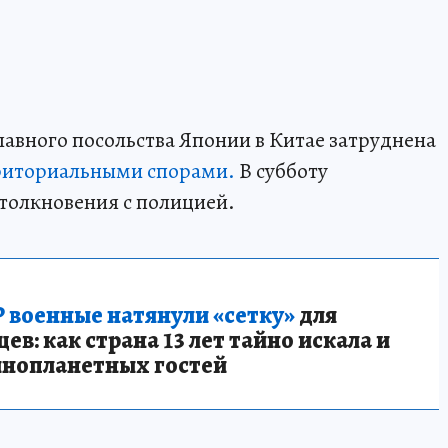
лавного посольства Японии в Китае затруднена
риториальными спорами.
В субботу
толкновения с полицией.
 военные натянули «сетку»
для
в: как страна 13 лет тайно искала и
инопланетных гостей