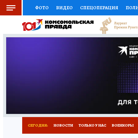
ФОТО
ВИДЕО
СПЕЦОПЕРАЦИЯ
ПОЛ
СОЦПОДДЕРЖКА
НАУКА
СПОРТ
КО
ВЫБОР ЭКСПЕРТОВ
ДОКТОР
ФИНАНС
КНИЖНАЯ ПОЛКА
ПРОГНОЗЫ НА СПОРТ
ПРЕСС-ЦЕНТР
НЕДВИЖИМОСТЬ
ТЕЛЕ
РАДИО КП
РЕКЛАМА
ТЕСТЫ
НОВОЕ 
СЕГОДНЯ:
НОВОСТИ
ТОЛЬКО У НАС
ВОЕНКОРЫ