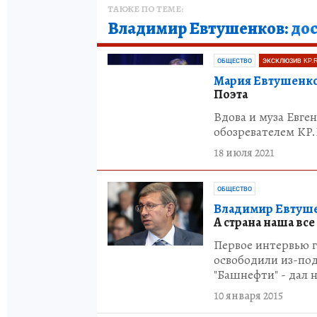
ТАКЖЕ ПО ТЕМЕ:
Владимир Евтушенков:
дос
ОБЩЕСТВО
ЭКСКЛЮЗИВ KP.
Мария Евтушенко
Поэта
Вдова и муза Евге
обозревателем KP
18 июля 2021
ОБЩЕСТВО
Владимир Евтуш
А страна наша все
Первое интервью гл
освободили из-под
"Башнефти" - дал н
10 января 2015