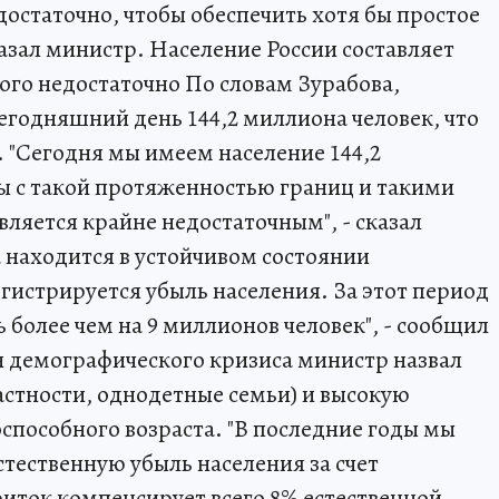
недостаточно, чтобы обеспечить хотя бы простое
казал министр. Население России составляет
того недостаточно По словам Зурабова,
сегодняшний день 144,2 миллиона человек, что
. "Сегодня мы имеем население 144,2
ны с такой протяженностью границ и такими
яется крайне недостаточным", - сказал
ка находится в устойчивом состоянии
егистрируется убыль населения. За этот период
более чем на 9 миллионов человек", - сообщил
н демографического кризиса министр назвал
астности, однодетные семьи) и высокую
способного возраста. "В последние годы мы
тественную убыль населения за счет
иток компенсирует всего 8% естественной