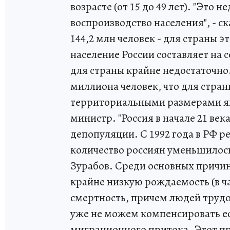
возрасте (от 15 до 49 лет). "Это 
воспроизводство населения", - с
144,2 млн человек - для страны э
население России составляет на 
для страны крайне недостаточно
миллиона человек, что для стра
территориальными размерами явл
министр. "Россия в начале 21 ве
депопуляции. С 1992 года в РФ р
количество россиян уменьшилось 
Зурабов. Среди основных причи
крайне низкую рождаемость (в ч
смертность, причем людей трудо
уже не можем компенсировать ес
миграционного притока. Этот пр