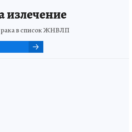
а излечение
о рака в список ЖНВЛП