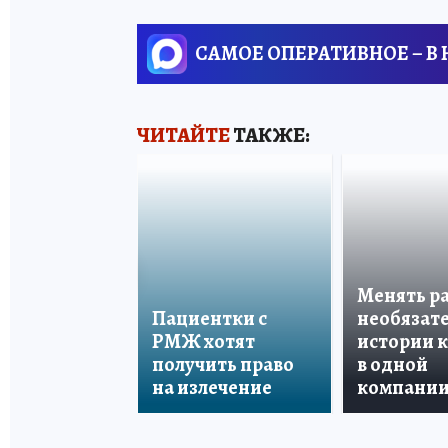
САМОЕ ОПЕРАТИВНОЕ – В
ЧИТАЙТЕ
ТАКЖЕ:
Менять р
Пациентки с
необязате
РМЖ хотят
истории 
получить право
в одной
на излечение
компани