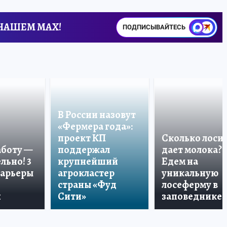
 НАШЕМ MAX!
ПОДПИСЫВАЙТЕСЬ
В России назовут
«Фермера года»:
проект КП
Сколько лоси
аботу —
поддержал
дает молока?
льно! 3
крупнейший
Едем на
карьеры
агрокластер
уникальную
страны «Фуд
лосеферму в
и
Сити»
заповеднике!