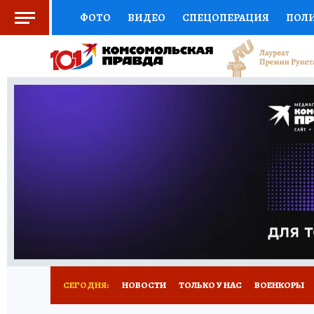
ФОТО
ВИДЕО
СПЕЦОПЕРАЦИЯ
ПОЛ
СОЦПОДДЕРЖКА
НАУКА
СПОРТ
КО
ВЫБОР ЭКСПЕРТОВ
ДОКТОР
ФИНАНС
КНИЖНАЯ ПОЛКА
ПРОГНОЗЫ НА СПОРТ
ПРЕСС-ЦЕНТР
НЕДВИЖИМОСТЬ
ТЕЛЕ
РАДИО КП
РЕКЛАМА
ТЕСТЫ
НОВОЕ 
СЕГОДНЯ:
НОВОСТИ
ТОЛЬКО У НАС
ВОЕНКОРЫ