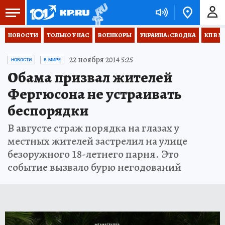
НОВОСТИ
ТОЛЬКО У НАС
ВОЕНКОРЫ
УКРАИНА: СВОДКА
КП В М
22 ноября 2014 5:25
НОВОСТИ
В МИРЕ
Обама призвал жителей
Фергюсона не устраивать
беспорядки
В августе страж порядка на глазах у
местных жителей застрелил на улице
безоружного 18-летнего парня. Это
событие вызвало бурю негодований