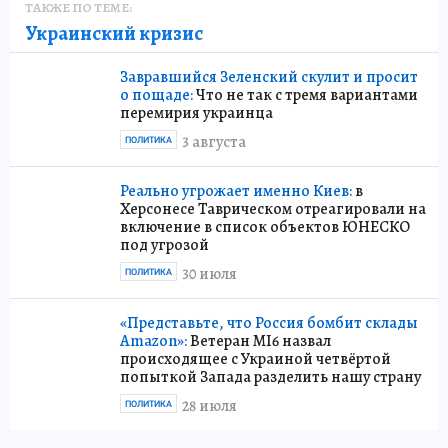
ТАКЖЕ ПО ТЕМЕ:
Украинский кризис
Завравшийся Зеленский скулит и просит
о пощаде:
Что не так с тремя вариантами
перемирия украинца
3 августа
ПОЛИТИКА
Реально угрожает именно Киев:
в
Херсонесе Таврическом отреагировали на
включение в список объектов ЮНЕСКО
под угрозой
30 июля
ПОЛИТИКА
«Представьте, что Россия бомбит склады
Amazon»:
Ветеран MI6 назвал
происходящее с Украиной четвёртой
попыткой Запада разделить нашу страну
28 июля
ПОЛИТИКА