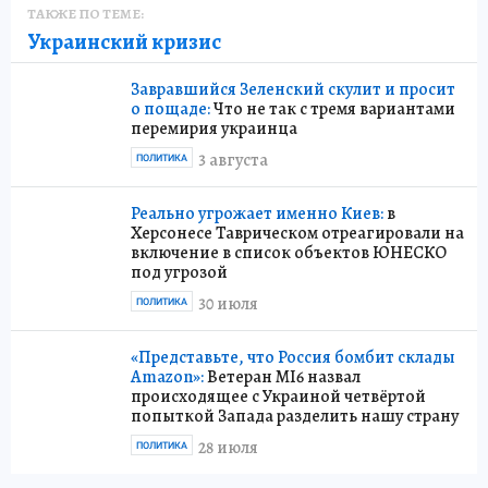
ТАКЖЕ ПО ТЕМЕ:
Украинский кризис
Завравшийся Зеленский скулит и просит
о пощаде:
Что не так с тремя вариантами
перемирия украинца
3 августа
ПОЛИТИКА
Реально угрожает именно Киев:
в
Херсонесе Таврическом отреагировали на
включение в список объектов ЮНЕСКО
под угрозой
30 июля
ПОЛИТИКА
«Представьте, что Россия бомбит склады
Amazon»:
Ветеран MI6 назвал
происходящее с Украиной четвёртой
попыткой Запада разделить нашу страну
28 июля
ПОЛИТИКА