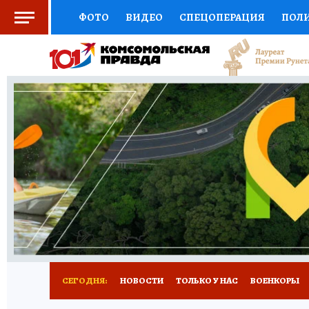
ФОТО
ВИДЕО
СПЕЦОПЕРАЦИЯ
ПОЛ
СОЦПОДДЕРЖКА
НАУКА
СПОРТ
КО
ВЫБОР ЭКСПЕРТОВ
ДОКТОР
ФИНАНС
КНИЖНАЯ ПОЛКА
ПРОГНОЗЫ НА СПОРТ
ПРЕСС-ЦЕНТР
НЕДВИЖИМОСТЬ
ТЕЛЕ
РАДИО КП
РЕКЛАМА
ТЕСТЫ
НОВОЕ 
СЕГОДНЯ:
НОВОСТИ
ТОЛЬКО У НАС
ВОЕНКОРЫ