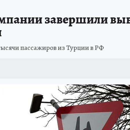
омпании завершили выв
и
тысячи пассажиров из Турции в РФ