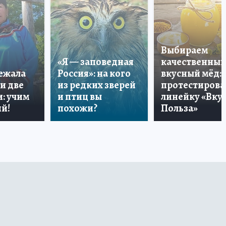
Выбираем
«Я — заповедная
качественный
лежала
Россия»: на кого
вкусный мёд:
и две
из редких зверей
протестирова
: учим
и птиц вы
линейку «Вкус
й!
похожи?
Польза»