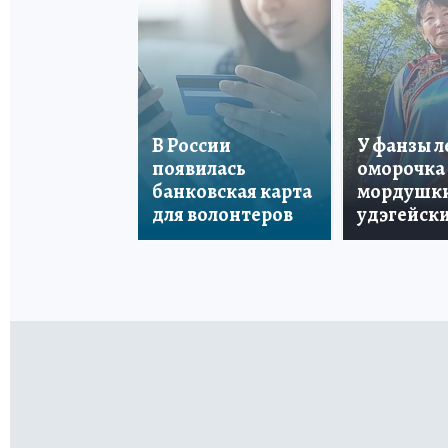
В России
У фанзы 
появилась
оморочка 
банковская карта
мордушки
для волонтеров
удэгейски