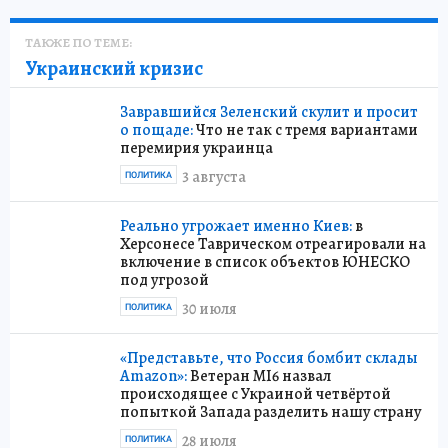
ТАКЖЕ ПО ТЕМЕ:
Украинский кризис
Завравшийся Зеленский скулит и просит
о пощаде:
Что не так с тремя вариантами
перемирия украинца
3 августа
ПОЛИТИКА
Реально угрожает именно Киев:
в
Херсонесе Таврическом отреагировали на
включение в список объектов ЮНЕСКО
под угрозой
30 июля
ПОЛИТИКА
«Представьте, что Россия бомбит склады
Amazon»:
Ветеран MI6 назвал
происходящее с Украиной четвёртой
попыткой Запада разделить нашу страну
28 июля
ПОЛИТИКА