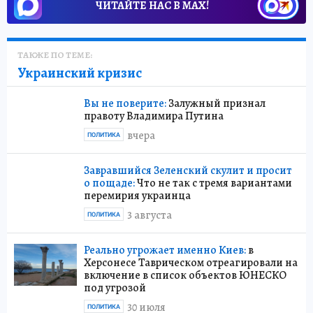
ЧИТАЙТЕ НАС В МАХ!
ТАКЖЕ ПО ТЕМЕ:
Украинский кризис
Вы не поверите:
Залужный признал
правоту Владимира Путина
вчера
ПОЛИТИКА
Завравшийся Зеленский скулит и просит
о пощаде:
Что не так с тремя вариантами
перемирия украинца
3 августа
ПОЛИТИКА
Реально угрожает именно Киев:
в
Херсонесе Таврическом отреагировали на
включение в список объектов ЮНЕСКО
под угрозой
30 июля
ПОЛИТИКА