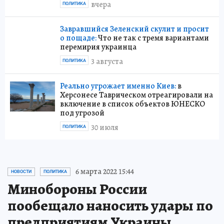
вчера
ПОЛИТИКА
Завравшийся Зеленский скулит и просит
о пощаде:
Что не так с тремя вариантами
перемирия украинца
3 августа
ПОЛИТИКА
Реально угрожает именно Киев:
в
Херсонесе Таврическом отреагировали на
включение в список объектов ЮНЕСКО
под угрозой
30 июля
ПОЛИТИКА
6 марта 2022 15:44
НОВОСТИ
ПОЛИТИКА
Минобороны России
пообещало наносить удары по
предприятиям Украины,