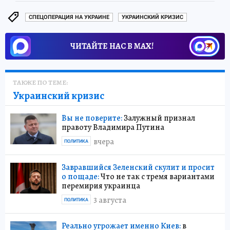
СПЕЦОПЕРАЦИЯ НА УКРАИНЕ
УКРАИНСКИЙ КРИЗИС
ЧИТАЙТЕ НАС В МАХ!
ТАКЖЕ ПО ТЕМЕ:
Украинский кризис
Вы не поверите:
Залужный признал
правоту Владимира Путина
вчера
ПОЛИТИКА
Завравшийся Зеленский скулит и просит
о пощаде:
Что не так с тремя вариантами
перемирия украинца
3 августа
ПОЛИТИКА
Реально угрожает именно Киев:
в