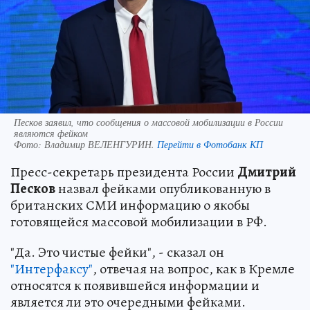
Песков заявил, что сообщения о массовой мобилизации в России
являются фейком
Фото:
Владимир ВЕЛЕНГУРИН.
Перейти в Фотобанк КП
Пресс-секретарь президента России
Дмитрий
Песков
назвал фейками опубликованную в
британских СМИ информацию о якобы
готовящейся массовой мобилизации в РФ.
"Да. Это чистые фейки", - сказал он
"Интерфаксу"
, отвечая на вопрос, как в Кремле
относятся к появившейся информации и
является ли это очередными фейками.