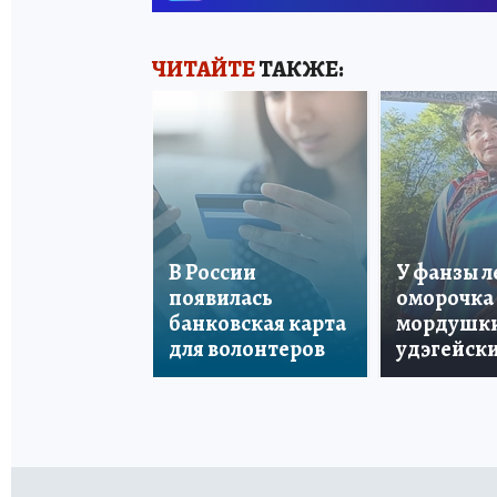
ЧИТАЙТЕ
ТАКЖЕ:
В России
У фанзы 
появилась
оморочка 
банковская карта
мордушки
для волонтеров
удэгейски