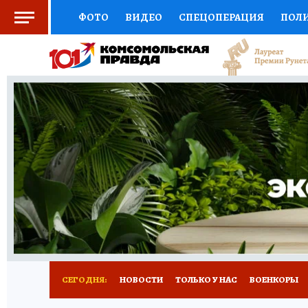
ФОТО
ВИДЕО
СПЕЦОПЕРАЦИЯ
ПОЛ
СОЦПОДДЕРЖКА
НАУКА
СПОРТ
КО
ВЫБОР ЭКСПЕРТОВ
ДОКТОР
ФИНАНС
КНИЖНАЯ ПОЛКА
ПРОГНОЗЫ НА СПОРТ
ПРЕСС-ЦЕНТР
НЕДВИЖИМОСТЬ
ТЕЛЕ
РАДИО КП
РЕКЛАМА
ТЕСТЫ
НОВОЕ 
СЕГОДНЯ:
НОВОСТИ
ТОЛЬКО У НАС
ВОЕНКОРЫ