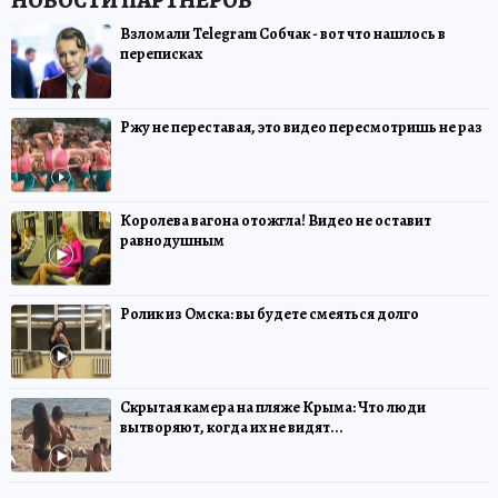
Взломали Telegram Собчак - вот что нашлось в
переписках
Ржу не переставая, это видео пересмотришь не раз
Королева вагона отожгла! Видео не оставит
равнодушным
Ролик из Омска: вы будете смеяться долго
Скрытая камера на пляже Крыма: Что люди
вытворяют, когда их не видят...