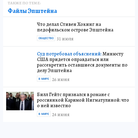
ТАКЖЕ ПО ТЕМЕ:
Файлы Эпштейна
Что делал Стивен Хокинг на
педофильском острове Эпштейна
31 июля
ОБЩЕСТВО
Суд потребовал объяснений:
Минюсту
США придется оправдаться или
рассекретить оставшиеся документы по
делу Эпштейна
26 июня
В МИРЕ
Билл Гейтс признался в романе с
россиянкой Каримой Нигматулиной: что
о ней известно
24 июня
В МИРЕ