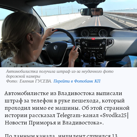
Автомобилистка получила штраф из-за неудачного фото
дорожной камеры
Фото:
Евгения ГУСЕВА.
Перейти в Фотобанк КП
Автомобилистке из Владивостока выписали
штраф за телефон в руке пешехода, который
проходил мимо ее машины. Об этой странной
истории рассказал Telegram-канал «Svodka25|
Новости Приморья и Владивостока».
По данным канала, инцидент случился 13