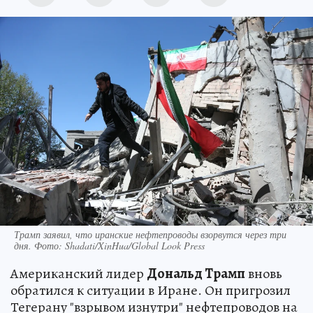
Трамп заявил, что иранские нефтепроводы взорвутся через три
дня. Фото: Shadati/XinHua/Global Look Press
Американский лидер
Дональд Трамп
вновь
обратился к ситуации в Иране. Он пригрозил
Тегерану "взрывом изнутри" нефтепроводов на