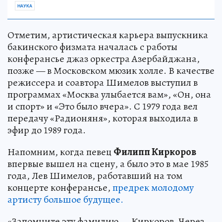
НАУКА
Отметим, артистическая карьера выпускника
бакинского физмата началась с работы
конферансье джаз оркестра Азербайджана,
позже — в Московском мюзик холле. В качестве
режиссера и соавтора Шимелов выступил в
программах «Москва улыбается вам», «Он, она
и спорт» и «Это было вчера». С 1979 года вел
передачу «Радионяня», которая выходила в
эфир до 1989 года.
Напомним, когда певец
Филипп Киркоров
впервые вышел на сцену, а было это в мае 1985
года, Лев Шимелов, работавший на том
концерте конферансье,
предрек молодому
артисту большое будущее.
«Запомните эту фамилию — Киркоров. Через