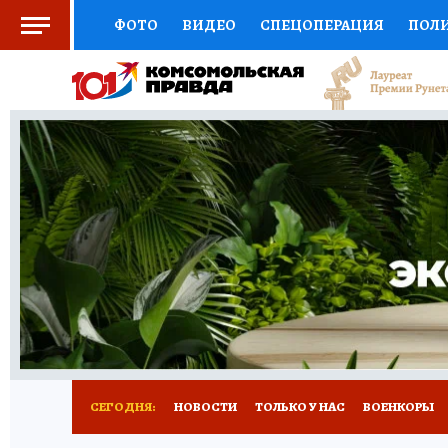
ФОТО
ВИДЕО
СПЕЦОПЕРАЦИЯ
ПОЛ
СОЦПОДДЕРЖКА
НАУКА
СПОРТ
КО
ВЫБОР ЭКСПЕРТОВ
ДОКТОР
ФИНАНС
КНИЖНАЯ ПОЛКА
ПРОГНОЗЫ НА СПОРТ
ПРЕСС-ЦЕНТР
НЕДВИЖИМОСТЬ
ТЕЛЕ
РАДИО КП
РЕКЛАМА
ТЕСТЫ
НОВОЕ 
СЕГОДНЯ:
НОВОСТИ
ТОЛЬКО У НАС
ВОЕНКОРЫ