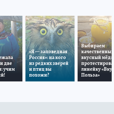
Выбираем
«Я — заповедная
качественный
лежала
Россия»: на кого
вкусный мёд:
и две
из редких зверей
протестирова
: учим
и птиц вы
линейку «Вкус
й!
похожи?
Польза»