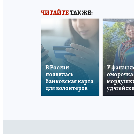
ЧИТАЙТЕ
ТАКЖЕ:
В России
У фанзы 
появилась
оморочка 
банковская карта
мордушки
для волонтеров
удэгейски