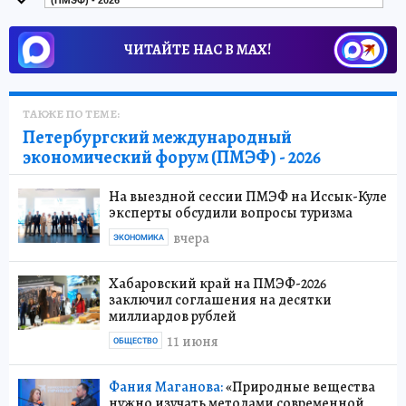
(ПМЭФ) - 2026
ЧИТАЙТЕ НАС В МАХ!
ТАКЖЕ ПО ТЕМЕ:
Петербургский международный
экономический форум (ПМЭФ) - 2026
На выездной сессии ПМЭФ на Иссык-Куле
эксперты обсудили вопросы туризма
вчера
ЭКОНОМИКА
Хабаровский край на ПМЭФ-2026
заключил соглашения на десятки
миллиардов рублей
11 июня
ОБЩЕСТВО
Фания Маганова:
«Природные вещества
нужно изучать методами современной