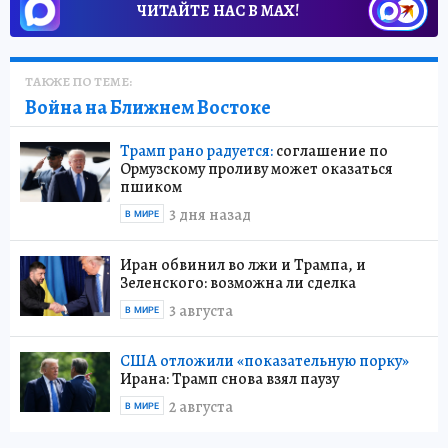
ЧИТАЙТЕ НАС В МАХ!
ТАКЖЕ ПО ТЕМЕ:
Война на Ближнем Востоке
Трамп рано радуется:
соглашение по
Ормузскому проливу может оказаться
пшиком
3 дня назад
В МИРЕ
Иран обвинил во лжи и Трампа, и
Зеленского: возможна ли сделка
3 августа
В МИРЕ
США отложили «показательную порку»
Ирана: Трамп снова взял паузу
2 августа
В МИРЕ