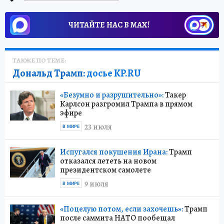
ЧИТАЙТЕ НАС В МАХ!
ТАКЖЕ ПО ТЕМЕ:
Дональд Трамп:
досье KP.RU
«Безумно и разрушительно»:
Такер
Карлсон разгромил Трампа в прямом
эфире
23 июля
В МИРЕ
Испугался покушения Ирана:
Трамп
отказался лететь на новом
президентском самолете
9 июля
В МИРЕ
«Поцелую потом, если захочешь»:
Трамп
после саммита НАТО пообещал