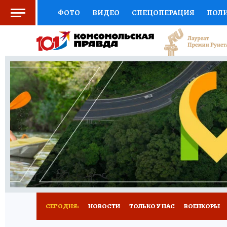
ФОТО
ВИДЕО
СПЕЦОПЕРАЦИЯ
ПОЛ
СОЦПОДДЕРЖКА
НАУКА
СПОРТ
КО
ВЫБОР ЭКСПЕРТОВ
ДОКТОР
ФИНАНС
КНИЖНАЯ ПОЛКА
ПРОГНОЗЫ НА СПОРТ
ПРЕСС-ЦЕНТР
НЕДВИЖИМОСТЬ
ТЕЛЕ
РАДИО КП
РЕКЛАМА
ТЕСТЫ
НОВОЕ 
СЕГОДНЯ:
НОВОСТИ
ТОЛЬКО У НАС
ВОЕНКОРЫ