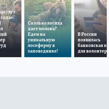
назовут
года»:
П
Сколько лосиха
ал
дает молока?
ший
Едем на
В России
тер
уникальную
появилась
Фуд
лосеферму в
банковская к
заповеднике!
для волонтер