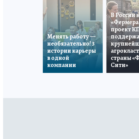
В России 
«Фермера 
проект К
Менять работу —
поддерж
необязательно! 3
крупней
истории карьеры
агроклас
в одной
страны «
компании
Сити»