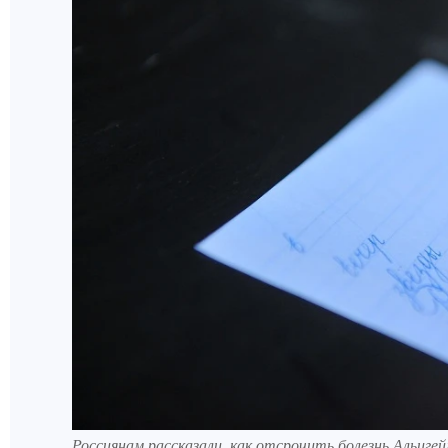
Россиянам рассказали, как отсрочить болезнь Альцге