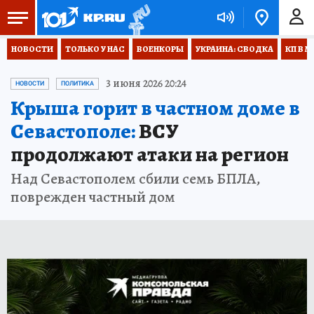
НОВОСТИ
ТОЛЬКО У НАС
ВОЕНКОРЫ
УКРАИНА: СВОДКА
КП В М
3 июня 2026 20:24
НОВОСТИ
ПОЛИТИКА
Крыша горит в частном доме в
Севастополе:
ВСУ
продолжают атаки на регион
Над Севастополем сбили семь БПЛА,
поврежден частный дом