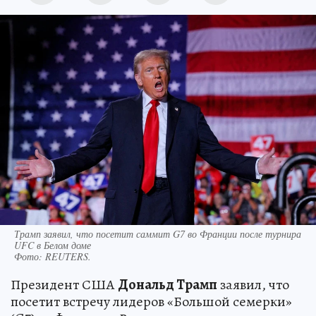
Трамп заявил, что посетит саммит G7 во Франции после турнира
UFC в Белом доме
Фото:
REUTERS.
Президент США
Дональд Трамп
заявил, что
посетит встречу лидеров «Большой семерки»