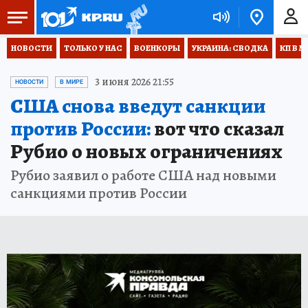
НОВОСТИ
ТОЛЬКО У НАС
ВОЕНКОРЫ
УКРАИНА: СВОДКА
КП В М
3 июня 2026 21:55
НОВОСТИ
В МИРЕ
США снова введут санкции
против России:
вот что сказал
Рубио о новых ограничениях
Рубио заявил о работе США над новыми
санкциями против России