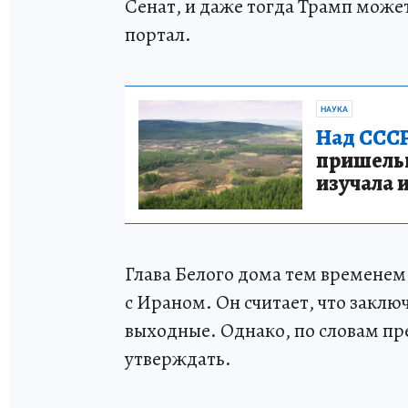
Сенат, и даже тогда Трамп может
портал.
НАУКА
Над СССР
пришельце
изучала 
Глава Белого дома тем времене
с Ираном. Он считает, что закл
выходные. Однако, по словам п
утверждать.