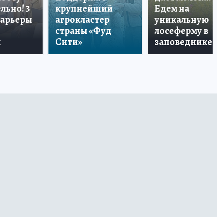
льно! 3
крупнейший
Едем на
карьеры
агрокластер
уникальную
страны «Фуд
лосеферму в
и
Сити»
заповеднике!