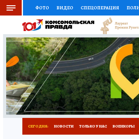
ФОТО
ВИДЕО
СПЕЦОПЕРАЦИЯ
ПОЛ
СОЦПОДДЕРЖКА
НАУКА
СПОРТ
КО
ВЫБОР ЭКСПЕРТОВ
ДОКТОР
ФИНАНС
КНИЖНАЯ ПОЛКА
ПРОГНОЗЫ НА СПОРТ
ПРЕСС-ЦЕНТР
НЕДВИЖИМОСТЬ
ТЕЛЕ
РАДИО КП
РЕКЛАМА
ТЕСТЫ
НОВОЕ 
СЕГОДНЯ:
НОВОСТИ
ТОЛЬКО У НАС
ВОЕНКОРЫ