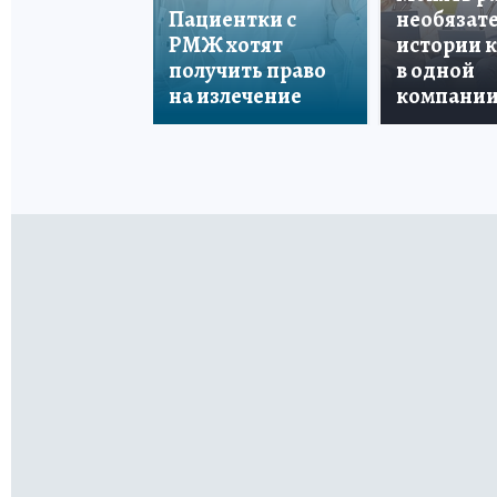
Пациентки с
необязате
РМЖ хотят
истории 
получить право
в одной
на излечение
компани