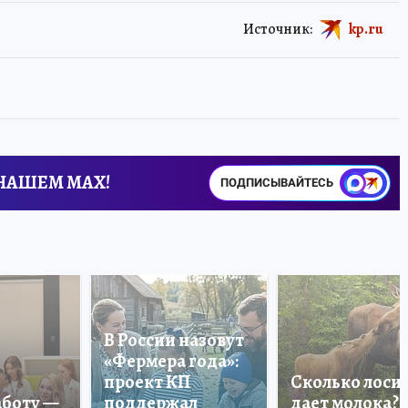
Источник:
kp.ru
 НАШЕМ MAX!
ПОДПИСЫВАЙТЕСЬ
В России назовут
«Фермера года»:
проект КП
Сколько лоси
аботу —
поддержал
дает молока?