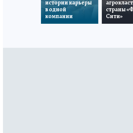
истории карьеры
агроклас
в одной
страны «
компании
Сити»