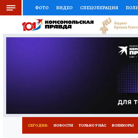
ФОТО
ВИДЕО
СПЕЦОПЕРАЦИЯ
ПОЛ
СОЦПОДДЕРЖКА
НАУКА
СПОРТ
КО
ВЫБОР ЭКСПЕРТОВ
ДОКТОР
ФИНАНС
КНИЖНАЯ ПОЛКА
ПРОГНОЗЫ НА СПОРТ
ПРЕСС-ЦЕНТР
НЕДВИЖИМОСТЬ
ТЕЛЕ
РАДИО КП
РЕКЛАМА
ТЕСТЫ
НОВОЕ 
СЕГОДНЯ:
НОВОСТИ
ТОЛЬКО У НАС
ВОЕНКОРЫ