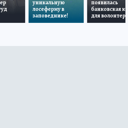
тер
уникальную
появилась
Фуд
лосеферму в
банковская к
заповеднике!
для волонтер