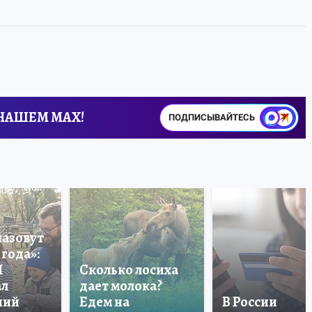
 НАШЕМ MAX!
ПОДПИСЫВАЙТЕСЬ
назовут
года»:
П
Сколько лосиха
ал
дает молока?
ший
Едем на
В России