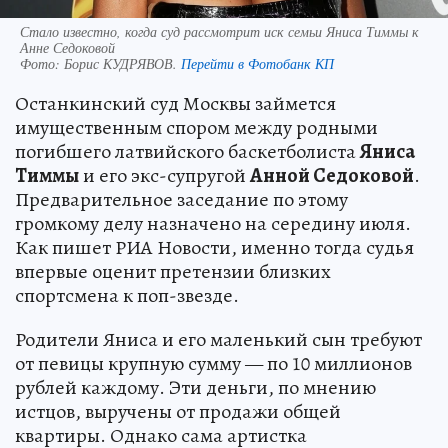
Стало известно, когда суд рассмотрит иск семьи Яниса Тиммы к
Анне Седоковой
Фото:
Борис КУДРЯВОВ.
Перейти в Фотобанк КП
Останкинский суд Москвы займется
имущественным спором между родными
погибшего латвийского баскетболиста
Яниса
Тиммы
и его экс-супругой
Анной Седоковой
.
Предварительное заседание по этому
громкому делу назначено на середину июля.
Как пишет РИА Новости, именно тогда судья
впервые оценит претензии близких
спортсмена к поп-звезде.
Родители Яниса и его маленький сын требуют
от певицы крупную сумму — по 10 миллионов
рублей каждому. Эти деньги, по мнению
истцов, выручены от продажи общей
квартиры. Однако сама артистка