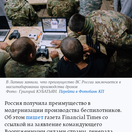
В Латвии заявили, что преимущество ВС России заключается в
масштабировании производства дронов
Фото:
Григорий КУБАТЬЯН.
Перейти в Фотобанк КП
Россия получила преимущество в
модернизации производства беспилотников.
Об этом
пишет
газета Financial Times со
ссылкой на заявление командующего
Вооруженными силами страны, генерала