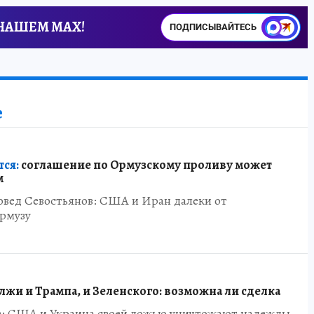
 НАШЕМ MAX!
ПОДПИСЫВАЙТЕСЬ
е
тся:
соглашение по Ормузскому проливу может
м
овед Севостьянов: США и Иран далеки от
рмузу
лжи и Трампа, и Зеленского: возможна ли сделка
в: США и Украина своей ложью уничтожают надежды