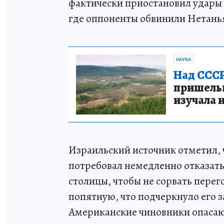
фактически приостановил удары 
где оппоненты обвинили Нетанья
НАУКА
Над СССР
пришельце
изучала 
Израильский источник отметил, 
потребовал немедленно отказать
столицы, чтобы не сорвать пере
попятную, что подчеркнуло его 
Американские чиновники опасаю