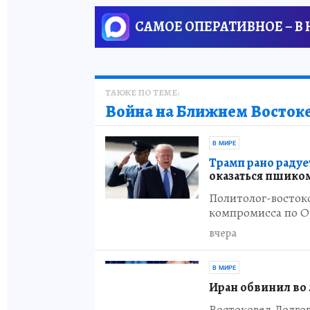
САМОЕ ОПЕРАТИВНОЕ – В
ТАКЖЕ ПО ТЕМЕ:
Война на Ближнем Восток
В МИРЕ
Трамп рано радуе
оказаться пшико
Политолог-восток
компромисса по О
вчера
В МИРЕ
Иран обвинил во 
Востоковед Долго