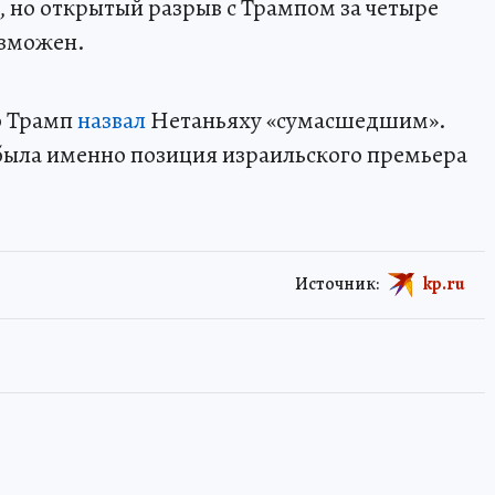
 но открытый разрыв с Трампом за четыре
озможен.
о Трамп
назвал
Нетаньяху «сумасшедшим».
была именно позиция израильского премьера
Источник:
kp.ru