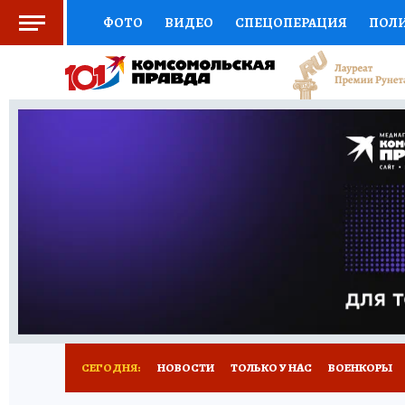
ФОТО
ВИДЕО
СПЕЦОПЕРАЦИЯ
ПОЛ
СОЦПОДДЕРЖКА
НАУКА
СПОРТ
КО
ВЫБОР ЭКСПЕРТОВ
ДОКТОР
ФИНАНС
КНИЖНАЯ ПОЛКА
ПРОГНОЗЫ НА СПОРТ
ПРЕСС-ЦЕНТР
НЕДВИЖИМОСТЬ
ТЕЛЕ
РАДИО КП
РЕКЛАМА
ТЕСТЫ
НОВОЕ 
СЕГОДНЯ:
НОВОСТИ
ТОЛЬКО У НАС
ВОЕНКОРЫ