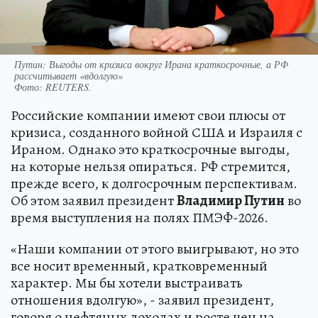
Путин: Выгоды от кризиса вокруг Ирана краткосрочные, а РФ
рассчитывает «вдолгую»
Фото:
REUTERS.
Российские компании имеют свои плюсы от
кризиса, созданного войной США и Израиля с
Ираном. Однако это краткосрочные выгоды,
на которые нельзя опираться. РФ стремится,
прежде всего, к долгосрочным перспективам.
Об этом заявил президент
Владимир Путин
во
время выступления на полях ПМЭФ-2026.
«Наши компании от этого выигрывают, но это
все носит временный, кратковременный
характер. Мы бы хотели выстраивать
отношения вдолгую», - заявил президент,
говоря о нефтяных доходах и росте цен на