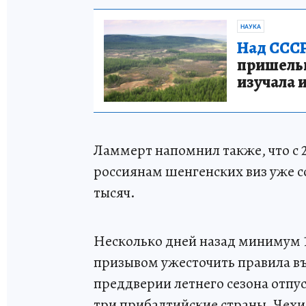
НАУКА
Над СССР
пришельце
изучала 
Ламмерт напомнил также, что с 
россиянам шенгенских виз уже со
тысяч.
Несколько дней назад минимум 
призывом ужесточить правила въ
преддверии летнего сезона отпу
три прибалтийские страны, Чех