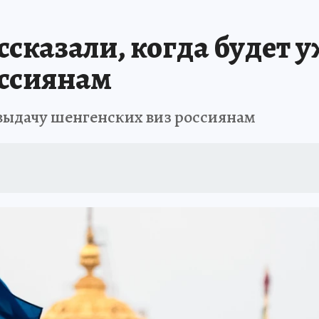
сказали, когда будет 
оссиянам
выдачу шенгенских виз россиянам