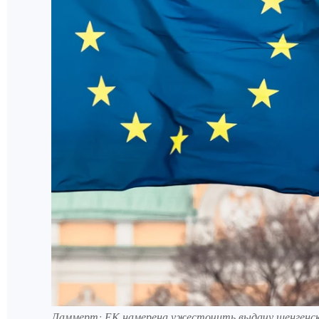
Ламмерт: ЕК намерена ужесточить выдачу шенгенс