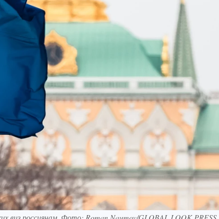
ких виз россиянам. Фото: Roman Naumov/GLOBAL LOOK PRESS