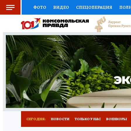
ФОТО
ВИДЕО
СПЕЦОПЕРАЦИЯ
ПОЛ
СОЦПОДДЕРЖКА
НАУКА
СПОРТ
КО
ВЫБОР ЭКСПЕРТОВ
ДОКТОР
ФИНАНС
КНИЖНАЯ ПОЛКА
ПРОГНОЗЫ НА СПОРТ
ПРЕСС-ЦЕНТР
НЕДВИЖИМОСТЬ
ТЕЛЕ
РАДИО КП
РЕКЛАМА
ТЕСТЫ
НОВОЕ 
СЕГОДНЯ:
НОВОСТИ
ТОЛЬКО У НАС
ВОЕНКОРЫ