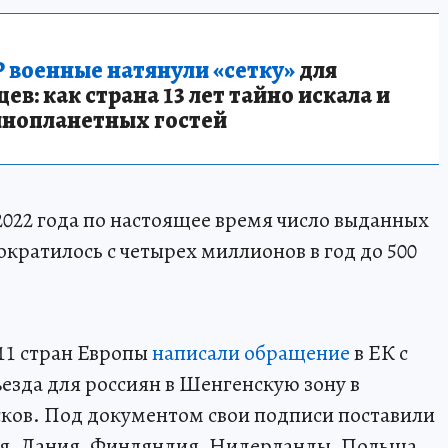
 военные натянули «сетку»
для
в: как страна 13 лет тайно искала и
инопланетных гостей
2022 года по настоящее время число выданных
кратилось с четырех миллионов в год до 500
11 стран Европы
написали обращение
в ЕК с
езда для россиян в Шенгенскую зону в
сков. Под документом свои подписи поставили
ия, Дания, Финляндия, Нидерланды, Польша,