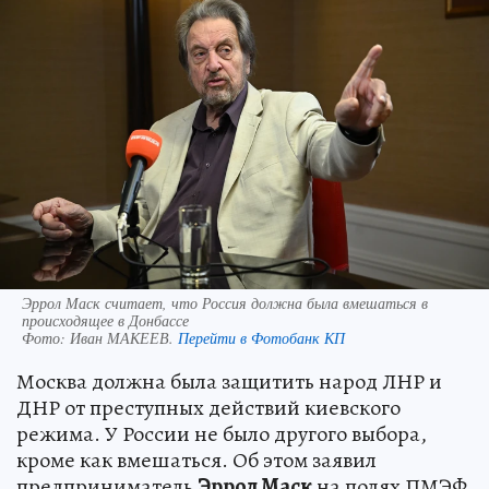
Эррол Маск считает, что Россия должна была вмешаться в
происходящее в Донбассе
Фото:
Иван МАКЕЕВ.
Перейти в Фотобанк КП
Москва должна была защитить народ ЛНР и
ДНР от преступных действий киевского
режима. У России не было другого выбора,
кроме как вмешаться. Об этом заявил
предприниматель
Эррол Маск
на полях ПМЭФ