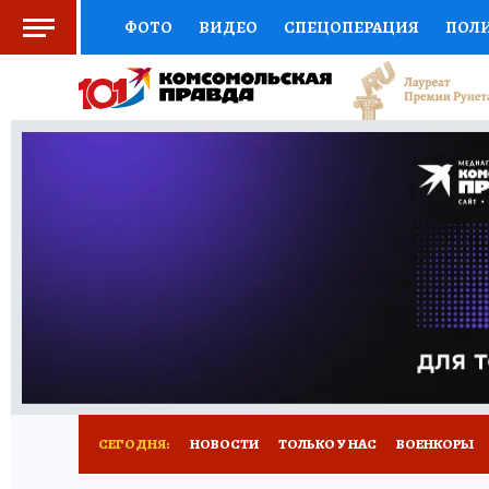
ФОТО
ВИДЕО
СПЕЦОПЕРАЦИЯ
ПОЛ
СОЦПОДДЕРЖКА
НАУКА
СПОРТ
КО
ВЫБОР ЭКСПЕРТОВ
ДОКТОР
ФИНАНС
КНИЖНАЯ ПОЛКА
ПРОГНОЗЫ НА СПОРТ
ПРЕСС-ЦЕНТР
НЕДВИЖИМОСТЬ
ТЕЛЕ
РАДИО КП
РЕКЛАМА
ТЕСТЫ
НОВОЕ 
СЕГОДНЯ:
НОВОСТИ
ТОЛЬКО У НАС
ВОЕНКОРЫ