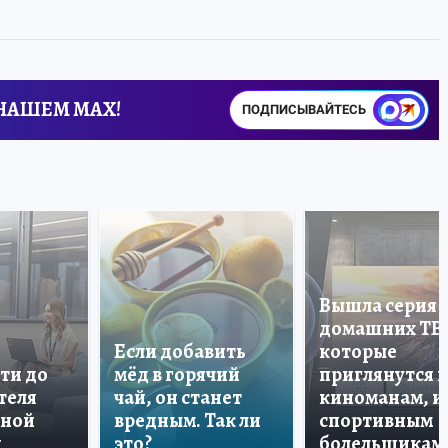
 НАШЕМ MAX!
ПОДПИСЫВАЙТЕСЬ
Вышла серия
домашних ТВ
Если добавить
которые
ти до
мёд в горячий
приглянутся 
теля
чай, он станет
киноманам, и
дной
вредным. Так ли
спортивным
и
это?
болельщикам