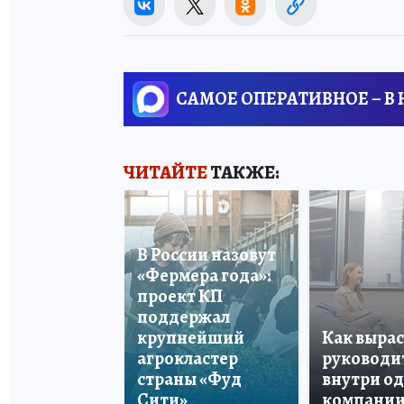
САМОЕ ОПЕРАТИВНОЕ – В
ЧИТАЙТЕ
ТАКЖЕ:
В России назовут
«Фермера года»:
проект КП
поддержал
крупнейший
Как вырас
агрокластер
руководи
страны «Фуд
внутри о
Сити»
компани