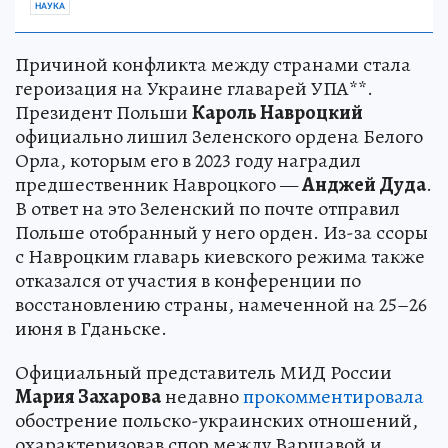
НАУКА
Причиной конфликта между странами стала
героизация на Украине главарей УПА**.
Президент Польши
Кароль Навроцкий
официально лишил Зеленского ордена Белого
Орла, которым его в 2023 году наградил
предшественник Навроцкого —
Анджей Дуда
.
В ответ на это Зеленский по почте отправил
Польше отобранный у него орден. Из-за ссоры
с Навроцким главарь киевского режима также
отказался от участия в конференции по
восстановлению страны, намеченной на 25–26
июня в Гданьске.
Официальный представитель МИД России
Мария Захарова
недавно
прокомментировала
обострение польско-украинских отношений,
охарактеризовав спор между Варшавой и