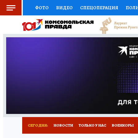
ФОТО
ВИДЕО
СПЕЦОПЕРАЦИЯ
ПОЛ
СОЦПОДДЕРЖКА
НАУКА
СПОРТ
КО
ВЫБОР ЭКСПЕРТОВ
ДОКТОР
ФИНАНС
КНИЖНАЯ ПОЛКА
ПРОГНОЗЫ НА СПОРТ
ПРЕСС-ЦЕНТР
НЕДВИЖИМОСТЬ
ТЕЛЕ
РАДИО КП
РЕКЛАМА
ТЕСТЫ
НОВОЕ 
СЕГОДНЯ:
НОВОСТИ
ТОЛЬКО У НАС
ВОЕНКОРЫ