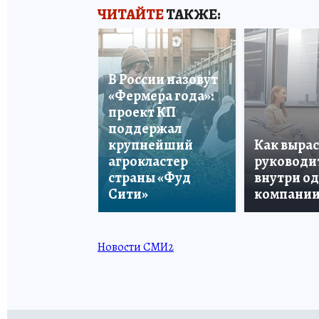
ЧИТАЙТЕ
ТАКЖЕ:
В России назовут
«Фермера года»:
проект КП
поддержал
крупнейший
Как вырас
агрокластер
руководи
страны «Фуд
внутри о
Сити»
компани
Новости СМИ2