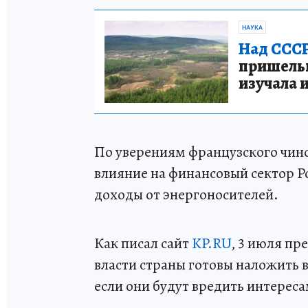
НАУКА
Над СССР
пришельце
изучала 
По уверениям французского чин
влияние на финансовый сектор 
доходы от энергоносителей.
Как писал сайт
KP.RU
, 3 июля п
власти страны готовы наложить в
если они будут вредить интерес