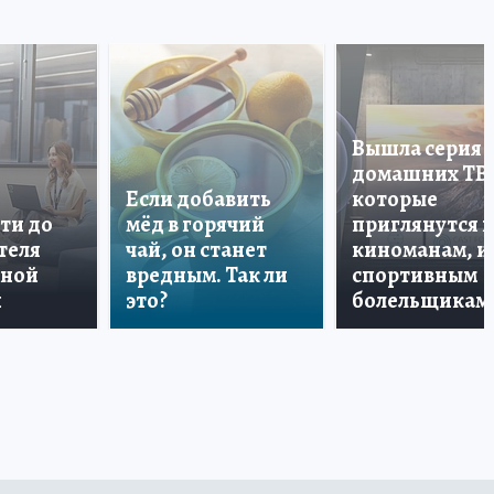
Вышла серия
домашних ТВ
Если добавить
которые
ти до
мёд в горячий
приглянутся 
теля
чай, он станет
киноманам, и
дной
вредным. Так ли
спортивным
и
это?
болельщикам