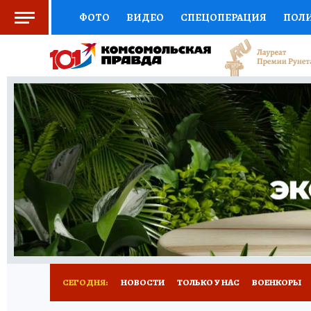
ФОТО
ВИДЕО
СПЕЦОПЕРАЦИЯ
ПОЛ
СОЦПОДДЕРЖКА
НАУКА
СПОРТ
КО
ВЫБОР ЭКСПЕРТОВ
ДОКТОР
ФИНАНС
КНИЖНАЯ ПОЛКА
ПРОГНОЗЫ НА СПОРТ
ПРЕСС-ЦЕНТР
НЕДВИЖИМОСТЬ
ТЕЛЕ
РАДИО КП
РЕКЛАМА
ТЕСТЫ
НОВОЕ 
СЕГОДНЯ:
НОВОСТИ
ТОЛЬКО У НАС
ВОЕНКОРЫ