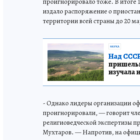
проигнорировало тоже. В итоге 
издало распоряжение о приоста
территории всей страны до 20 м
НАУКА
Над СССР
пришельце
изучала 
- Однако лидеры организации о
проигнорировали, — говорит чл
религиоведческой экспертизы п
Мухтаров. — Напротив, на офиц