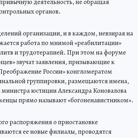
привычную деятельность, не обращая
контрольных органов.
тделений организации, и в каждом, невзирая на
ается работа по мнимой «реабилитации»
литв и трудотерапией. При этом на форуме
цев» звучат заявления, призывающие к
 «Преображение России» конгломератом
инальной группировки, размещаются имена,
а министра юстиции Александра Коновалова
женцы прямо называют «богоненавистником».
ого распоряжения о приостановке
ваются ее новые филиалы, проводятся