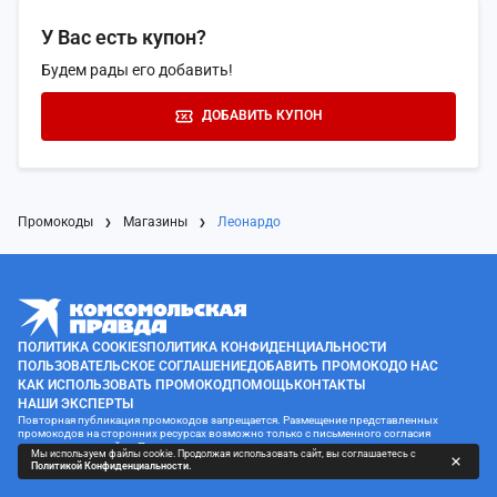
У Вас есть купон?
Будем рады его добавить!
ДОБАВИТЬ КУПОН
Промокоды
Магазины
Леонардо
ПОЛИТИКА COOKIES
ПОЛИТИКА КОНФИДЕНЦИАЛЬНОСТИ
ПОЛЬЗОВАТЕЛЬСКОЕ СОГЛАШЕНИЕ
ДОБАВИТЬ ПРОМОКОД
О НАС
КАК ИСПОЛЬЗОВАТЬ ПРОМОКОД
ПОМОЩЬ
КОНТАКТЫ
НАШИ ЭКСПЕРТЫ
Повторная публикация промокодов запрещается. Размещение представленных
промокодов на сторонних ресурсах возможно только с письменного согласия
администрации сайта. Перед размещением все рекламные материалы прошли
Мы используем файлы cookie. Продолжая использовать сайт, вы соглашаетесь с
проверку нашим специалистом.
Политикой Конфиденциальности.