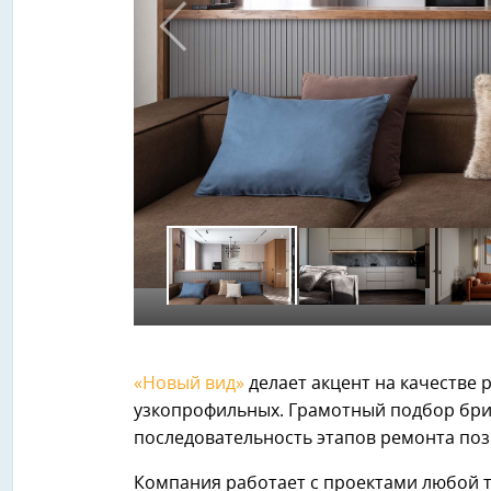
на все виды
работ.
«Новый вид»
«Новый вид»
делает акцент на качестве 
узкопрофильных. Грамотный подбор бри
последовательность этапов ремонта поз
Компания работает с проектами любой 