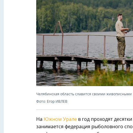
Челябинская область славится своими живописными 
Фото: Егор ИВЛЕВ
На
Южном Урале
в год проходят десятк
занимается федерация рыболовного спорт