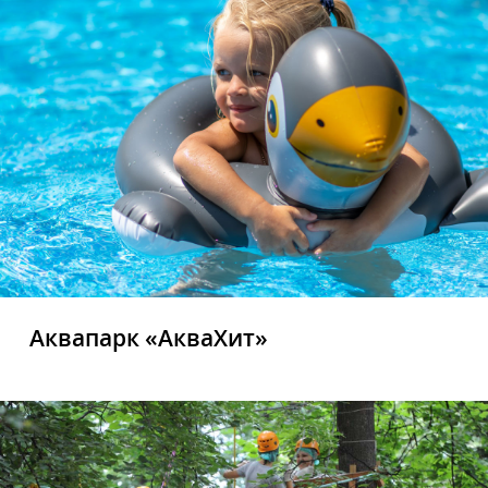
Аквапарк «АкваХит»