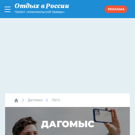
РЕКЛАМА
Проект «Комсомольской правды»
Дагомыс
Лето
ДАГОМЫС