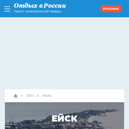
РЕКЛАМА
Проект «Комсомольской правды»
Ейск
Июль
ЕЙСК