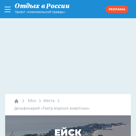
РЕКЛАМА
Проект «Комсомольской правды»
Ейск
Места
Дельфинарий «Театр морских животных»
ЕЙСК