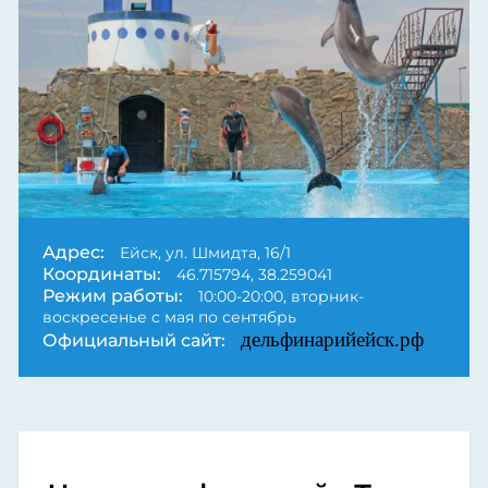
Адрес:
Ейск, ул. Шмидта, 16/1
Координаты:
46.715794, 38.259041
Режим работы:
10:00-20:00, вторник-
воскресенье с мая по сентябрь
дельфинарийейск.рф
Официальный сайт: