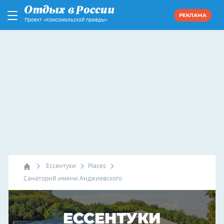
РЕКЛАМА
Проект «Комсомольской правды»
Ессентуки
Places
Санаторий имени Анджиевского
ЕССЕНТУКИ