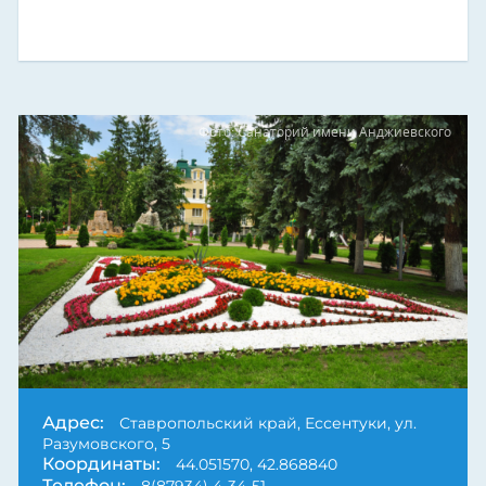
Фото: Санаторий имени Анджиевского
Next
Адрес:
Ставропольский край, Ессентуки, ул.
Разумовского, 5
Координаты:
44.051570, 42.868840
Телефон:
8(87934) 4-34-51