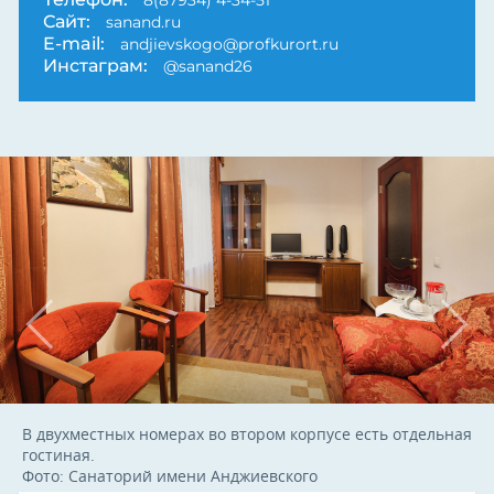
Сайт:
sanand.ru
E-mail:
andjievskogo@profkurort.ru
Инстаграм:
@sanand26
В двухместных номерах во втором корпусе есть отдельная
гостиная.
Фото: Санаторий имени Анджиевского