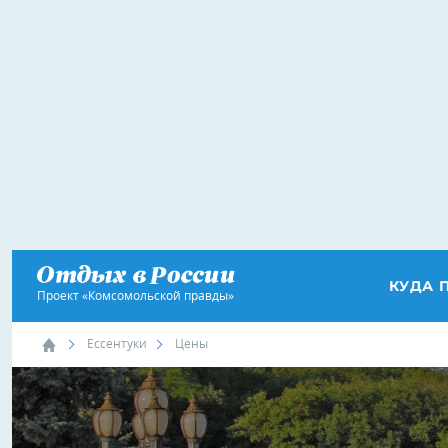
КУДА 
Проект «Комсомольской правды»
Ессентуки
Цены